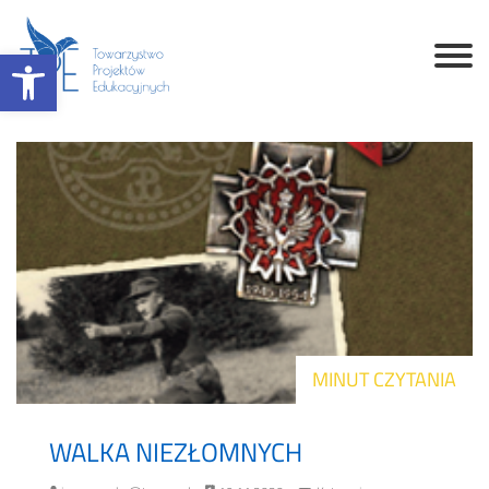
Otwórz pasek narzędzi
MINUT CZYTANIA
WALKA NIEZŁOMNYCH