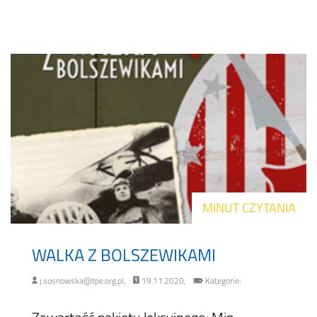
MINUT CZYTANIA
WALKA Z BOLSZEWIKAMI
j.sosnowska@tpe.org.pl,
19.11.2020,
Kategorie: