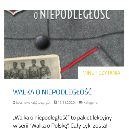
MINUT CZYTANIA
WALKA O NIEPODLEGŁOŚĆ
j.sosnowska@tpe.org.pl,
19.11.2020,
Kategorie:
„Walka o niepodległość” to pakiet lekcyjny
w serii “Walka o Polskę”. Cały cykl został