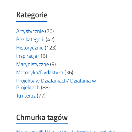
Kategorie
Artystycznie
(76)
Bez kategorii
(42)
Historycznie
(123)
Inspiracje
(16)
Marynistyczne
(9)
Metodyka/Dydaktyka
(36)
Projekty w Działaniach/ Działania w
Projektach
(88)
Tu i teraz
(77)
Chmurka tagów
#drogadomorza
#FILM
#historia
#kino
#konferencje
#nauczyciele
akcja