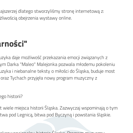
 najszerzej dlatego stworzyliśmy stronę internetową z:
liwością obejrzenia wystawy online.
arności"
. Muzyka daje możliwość przekazania emocji związanych z
nym Darka "Maleo" Malejonka pozwala młodemu pokoleniu
muzyka i niebanalne teksty o miłości do Śląska, buduje most
rzu oraz Tychach przyjęła nowy program muzyczny z
go historii?
zbyt wiele miejsca historii Śląska. Zazwyczaj wspominają o tym
itwa pod Legnicą, bitwa pod Byczyną i powstania śląskie.
iekonwencjonalny historię Śląska. Program muzyczny