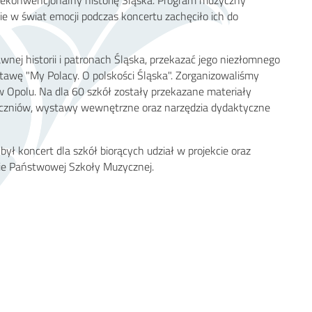
cie w świat emocji podczas koncertu zachęciło ich do
nej historii i patronach Śląska, przekazać jego niezłomnego
awę "My Polacy. O polskości Śląska". Zorganizowaliśmy
w Opolu. Na dla 60 szkół zostały przekazane materiały
 uczniów, wystawy wewnętrzne oraz narzędzia dydaktyczne
ł koncert dla szkół biorących udział w projekcie oraz
nie Państwowej Szkoły Muzycznej.