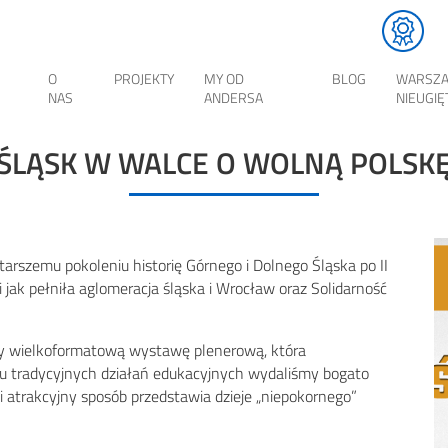
O
PROJEKTY
MY OD
BLOG
WARSZ
NAS
ANDERSA
NIEUGIĘ
STANDARDY OCHRONY MAŁOLETNICH
ŚLĄSK W WALCE O WOLNĄ POLSK
rszemu pokoleniu historię Górnego i Dolnego Śląska po II
jak pełniła aglomeracja śląska i Wrocław oraz Solidarność
my wielkoformatową wystawę plenerową, która
u tradycyjnych działań edukacyjnych wydaliśmy bogato
i atrakcyjny sposób przedstawia dzieje „niepokornego”