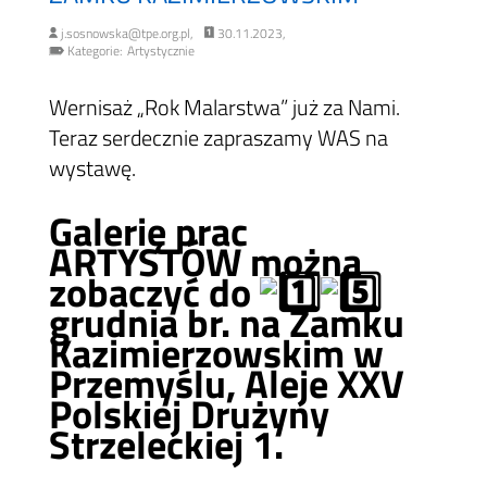
j.sosnowska@tpe.org.pl,
30.11.2023,
Kategorie:
Artystycznie
Wernisaż „Rok Malarstwa” już za Nami.
Teraz serdecznie zapraszamy WAS na
wystawę.
Galerię prac
ARTYSTÓW można
zobaczyć do
grudnia br. na Zamku
Kazimierzowskim w
Przemyślu, Aleje XXV
Polskiej Drużyny
Strzeleckiej 1.