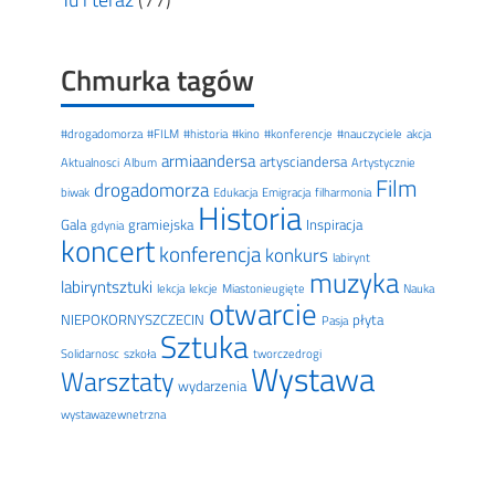
Chmurka tagów
#drogadomorza
#FILM
#historia
#kino
#konferencje
#nauczyciele
akcja
armiaandersa
artysciandersa
Aktualnosci
Album
Artystycznie
Film
drogadomorza
biwak
Edukacja
Emigracja
filharmonia
Historia
Gala
gramiejska
Inspiracja
gdynia
koncert
konferencja
konkurs
labirynt
muzyka
labiryntsztuki
lekcja
lekcje
Miastonieugięte
Nauka
otwarcie
NIEPOKORNYSZCZECIN
płyta
Pasja
Sztuka
Solidarnosc
szkoła
tworczedrogi
Wystawa
Warsztaty
wydarzenia
wystawazewnetrzna