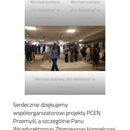
Wernisaż wystawy
Wernisaż wystawy
„Rok Malarstwa” w
„Rok Malarstwa” w
Przemyślu.
Przemyślu.
Wernisaż wystawy „Rok Malarstwa” w
Przemyślu.
Serdecznie dziękujemy
współorganizatorowi projekty PCEN
Przemyśl, a szczególnie Panu
Wicedyrektorowi Zbigniewowi Hamielcowi