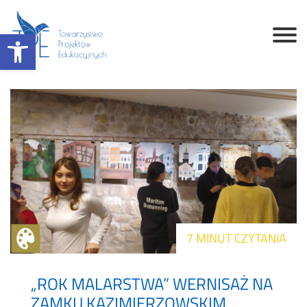
Otwórz pasek narzędzi
7 MINUT CZYTANIA
„ROK MALARSTWA” WERNISAŻ NA
ZAMKU KAZIMIERZOWSKIM